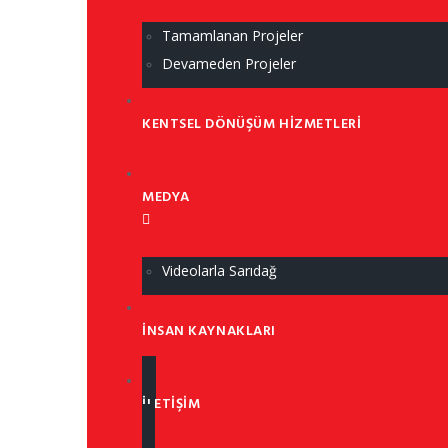
Tamamlanan Projeler
Devameden Projeler
KENTSEL DÖNÜŞÜM HIZMETLERI
MEDYA
Videolarla Sarıdağ
İNSAN KAYNAKLARI
İLETIŞIM