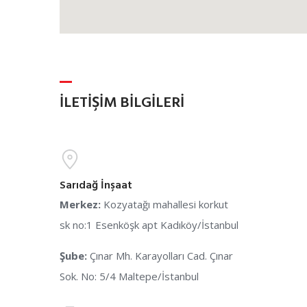
İLETIŞIM BILGILERI
Sarıdağ İnşaat
Merkez:
Kozyatağı mahallesi korkut
sk no:1 Esenköşk apt Kadıköy/İstanbul
Şube:
Çınar Mh. Karayolları Cad. Çınar
Sok. No: 5/4 Maltepe/İstanbul