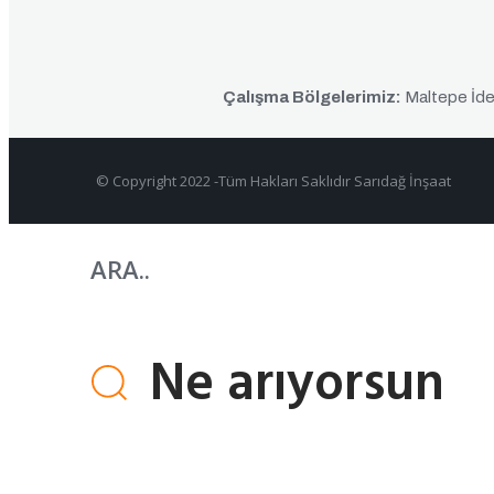
Ça
lışma Bölgelerimiz:
Maltepe İde
© Copyright 2022 -Tüm Hakları Saklıdır Sarıdağ 
ARA..