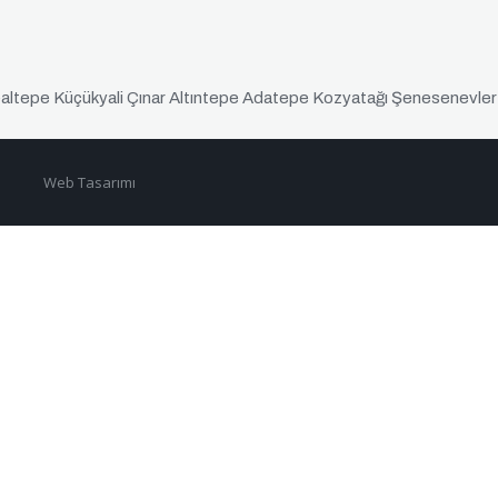
altepe Küçükyali Çınar Altıntepe Adatepe Kozyatağı Şenesenevle
İnşaat
Web Tasarımı