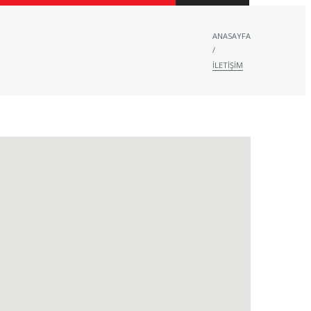
ANASAYFA
/
İLETIŞIM